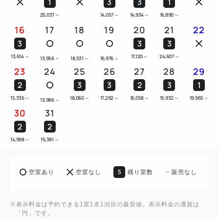
1
3
3
1
25,037
～
14,057
～
14,934
～
16,890
～
16
17
18
19
20
21
22
3
3
3
13,614
～
17,120
～
24,607
～
13,956
～
18,531
～
16,976
～
23
24
25
26
27
28
29
2
3
3
2
3
1
15,336
～
18,060
～
17,292
～
16,058
～
15,932
～
19,965
～
13,986
～
30
31
2
2
14,998
～
15,381
～
5
空室あり
空室なし
残り室数
販売なし
※表示料金は予約できる1室1名1泊目の最安値。表示料金の通貨は
「円」です。