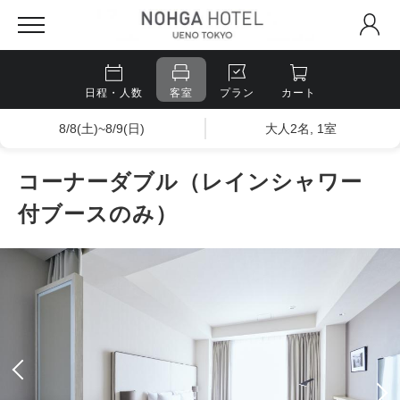
日程・人数
客室
プラン
カート
8/8(土)~8/9(日)
大人2名, 1室
コーナーダブル（レインシャワー
付ブースのみ）