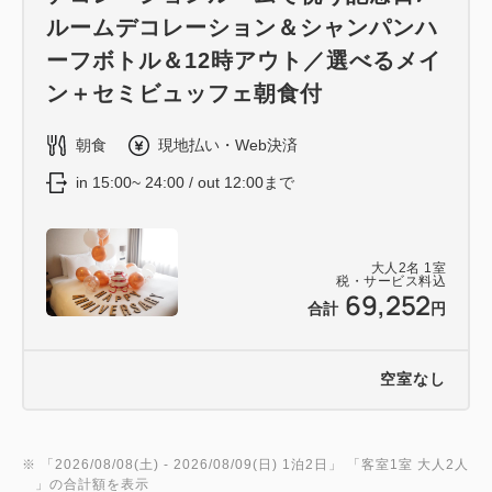
ルームデコレーション＆シャンパンハ
ーフボトル＆12時アウト／選べるメイ
ン＋セミビュッフェ朝食付
朝食
現地払い・Web決済
in 15:00~ 24:00 / out 12:00まで
大人
2
名
1
室
税・サービス料込
69,252
合計
円
空室なし
※ 「
2026/08/08(土)
- 2026/08/09(日)
1泊2日
」 「
客室1室 大人2人
」の合計額を表示