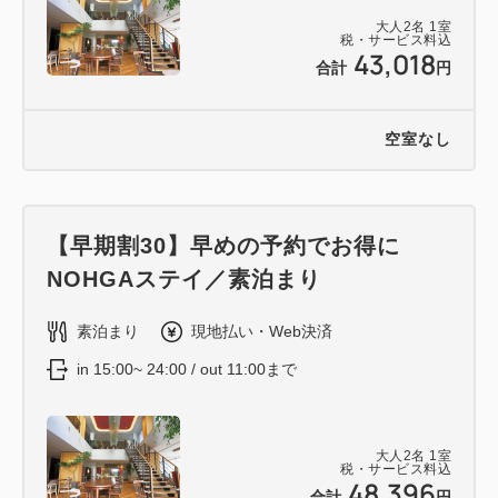
大人
2
名
1
室
税・サービス料込
43,018
合計
円
空室なし
【早期割30】早めの予約でお得に
NOHGAステイ／素泊まり
素泊まり
現地払い・Web決済
in 15:00~ 24:00 / out 11:00まで
大人
2
名
1
室
税・サービス料込
48,396
合計
円