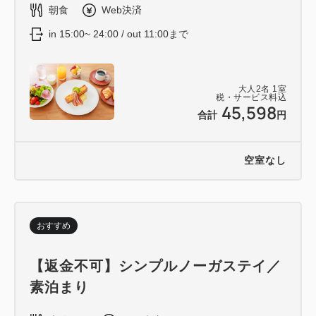
水流に包み込まれる感覚のレインシャワーを完備（バ
朝食
Web決済
スタブはございません）
in 15:00~ 24:00 / out 11:00まで
*このお部屋ではエキストラベッドはご利用いただけ
ません
大人
2
名
1
室
税・サービス料込
45,598
合計
円
空室なし
おすすめ
【返金不可】シンプルノーガステイ／
素泊まり