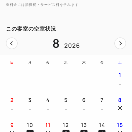
※料金には消費税・サービス料を含みます
この客室の空室状況
8
2026
日
月
火
水
木
金
土
1
2
3
4
5
6
7
8
9
10
11
12
13
14
15