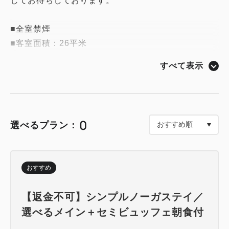
してお待ちしております。
■全室禁煙
■客室面積：26平米
■ベッド：幅180㎝ 「エアウィーブ」高反発マット
すべて表示
レス
■枕・ルームウェア：「アトモスフェール・ジャポ
ン」オリジナル
■テレビ：43インチ薄型テレビ・HDMI接続可能
0
選べるプラン：
■インターネット：無料Wifi完備
■Bluetooth スピーカー
■ミネラルウォーター：2本
おすすめ
■客室アメニティ：「SyuRo」アメニティボックス、
ハンガー等
【返金不可】シンプルノーガステイ／
■バスアメニティ：「OSAJI」自然派化粧品
選べるメイン＋セミビュッフェ朝食付
■シャワーブース：雨のように降りそそぐやわらかな