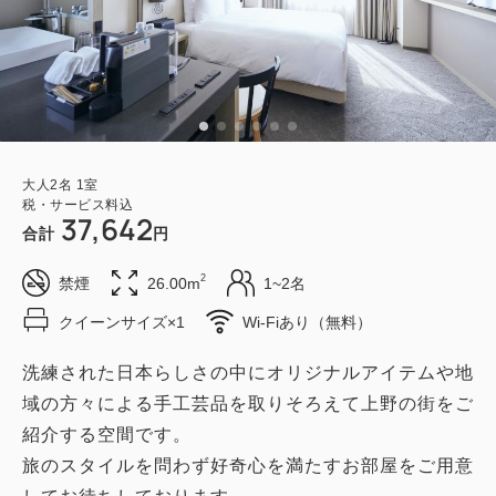
大人
2
名
1
室
税・サービス料込
37,642
合計
円
2
禁煙
26.00m
1~2名
クイーンサイズ×1
Wi-Fiあり（無料）
洗練された日本らしさの中にオリジナルアイテムや地
域の方々による手工芸品を取りそろえて上野の街をご
紹介する空間です。
旅のスタイルを問わず好奇心を満たすお部屋をご用意