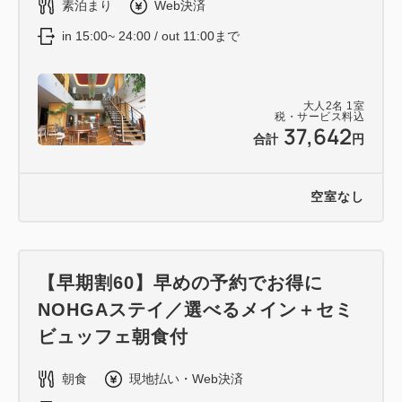
素泊まり
Web決済
in 15:00~ 24:00 / out 11:00まで
大人
2
名
1
室
税・サービス料込
37,642
合計
円
空室なし
【早期割60】早めの予約でお得に
NOHGAステイ／選べるメイン＋セミ
ビュッフェ朝食付
朝食
現地払い・Web決済