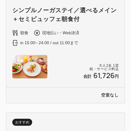
シンプルノーガステイ／選べるメイン
＋セミビュッフェ朝食付
朝食
現地払い・Web決済
in 15:00~ 24:00 / out 11:00まで
大人
2
名
1
室
税・サービス料込
61,726
合計
円
空室なし
おすすめ