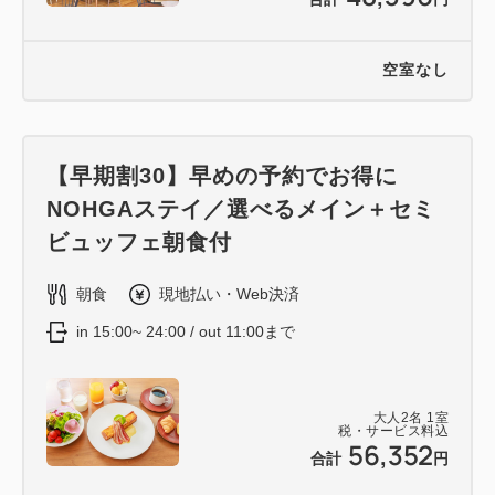
空室なし
【早期割30】早めの予約でお得に
NOHGAステイ／選べるメイン＋セミ
ビュッフェ朝食付
朝食
現地払い・Web決済
in 15:00~ 24:00 / out 11:00まで
大人
2
名
1
室
税・サービス料込
56,352
合計
円